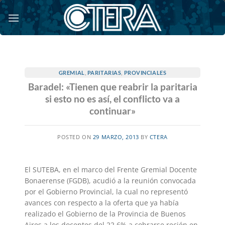
Saltar
al
contenido
GREMIAL
,
PARITARIAS
,
PROVINCIALES
Baradel: «Tienen que reabrir la paritaria
si esto no es así, el conflicto va a
continuar»
POSTED ON
29 MARZO, 2013
BY
CTERA
El SUTEBA, en el marco del Frente Gremial Docente
Bonaerense (FGDB), acudió a la reunión convocada
por el Gobierno Provincial, la cual no representó
avances con respecto a la oferta que ya había
realizado el Gobierno de la Provincia de Buenos
Aires a los docentes del 22,6% a cobrarse recién en