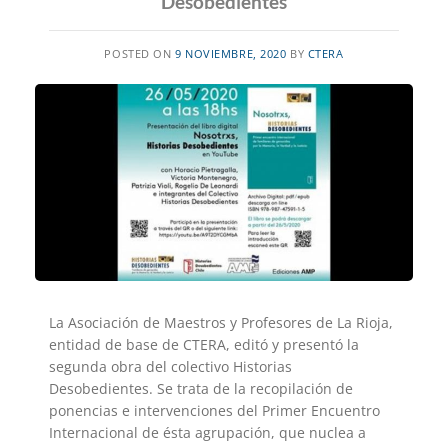
Desobedientes
POSTED ON
9 NOVIEMBRE, 2020
BY
CTERA
La Asociación de Maestros y Profesores de La Rioja,
entidad de base de CTERA, editó y presentó la
segunda obra del colectivo Historias
Desobedientes. Se trata de la recopilación de
ponencias e intervenciones del Primer Encuentro
Internacional de ésta agrupación, que nuclea a