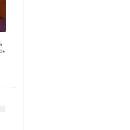
la
 de