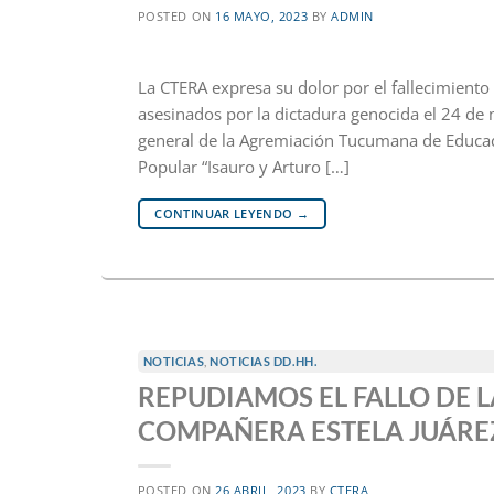
POSTED ON
16 MAYO, 2023
BY
ADMIN
La CTERA expresa su dolor por el fallecimient
asesinados por la dictadura genocida el 24 de
general de la Agremiación Tucumana de Educador
Popular “Isauro y Arturo […]
CONTINUAR LEYENDO
→
NOTICIAS
,
NOTICIAS DD.HH.
REPUDIAMOS EL FALLO DE L
COMPAÑERA ESTELA JUÁRE
POSTED ON
26 ABRIL, 2023
BY
CTERA