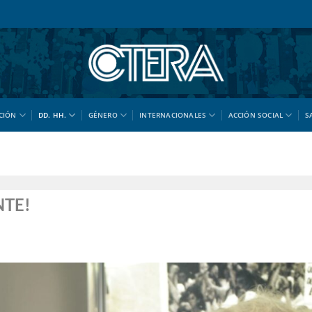
CIÓN
DD. HH.
GÉNERO
INTERNACIONALES
ACCIÓN SOCIAL
S
NTE!