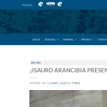
Saltar
Historia
al
contenido
INICIO
GENERAL
GREMIAL
PRENSA
EDUCA
DD. HH.
¡ISAURO ARANCIBIA PRESE
POSTED ON
12 JUNIO, 2023
BY
CTERA