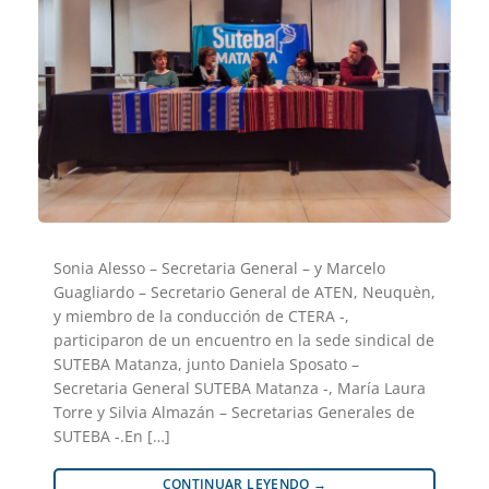
Sonia Alesso – Secretaria General – y Marcelo
Guagliardo – Secretario General de ATEN, Neuquèn,
y miembro de la conducción de CTERA -,
participaron de un encuentro en la sede sindical de
SUTEBA Matanza, junto Daniela Sposato –
Secretaria General SUTEBA Matanza -, María Laura
Torre y Silvia Almazán – Secretarias Generales de
SUTEBA -.En […]
CONTINUAR LEYENDO
→