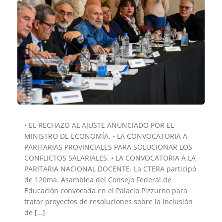
• EL RECHAZO AL AJUSTE ANUNCIADO POR EL
MINISTRO DE ECONOMÍA. • LA CONVOCATORIA A
PARITARIAS PROVINCIALES PARA SOLUCIONAR LOS
CONFLICTOS SALARIALES. • LA CONVOCATORIA A LA
PARITARIA NACIONAL DOCENTE. La CTERA participó
de 120ma. Asamblea del Consejo Federal de
Educación convocada en el Palacio Pizzurno para
tratar proyectos de resoluciones sobre la inclusión
de […]