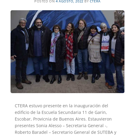
POSTED ON
4 AGOSTO, 2022
BY
CTERA
CTERA estuvo presente en la inauguración del
edificio de la Escuela Secundaria 11 de Garin,
Escobar, Provicnia de Buenos Aires. Estauvieron
presentes Sonia Alesso – Secretaria General -,
Roberto Baradel – Secretario General de SUTEBA y