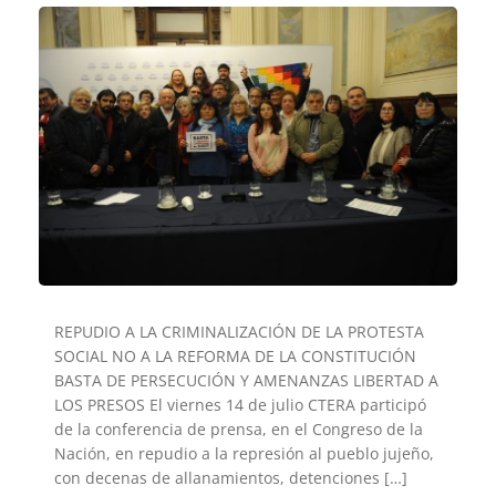
REPUDIO A LA CRIMINALIZACIÓN DE LA PROTESTA
SOCIAL NO A LA REFORMA DE LA CONSTITUCIÓN
BASTA DE PERSECUCIÓN Y AMENANZAS LIBERTAD A
LOS PRESOS El viernes 14 de julio CTERA participó
de la conferencia de prensa, en el Congreso de la
Nación, en repudio a la represión al pueblo jujeño,
con decenas de allanamientos, detenciones […]