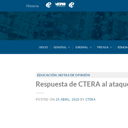
Saltar
Historia
al
contenido
INICIO
GENERAL
GREMIAL
PRENSA
EDUCA
EDUCACIÓN
,
NOTAS DE OPINIÓN
Respuesta de CTERA al ataque
POSTED ON
25 ABRIL, 2023
BY
CTERA