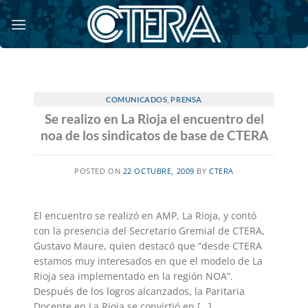
Saltar
al
contenido
COMUNICADOS
,
PRENSA
Se realizo en La Rioja el encuentro del
noa de los sindicatos de base de CTERA
POSTED ON
22 OCTUBRE, 2009
BY
CTERA
El encuentro se realizó en AMP, La Rioja, y contó
con la presencia del Secretario Gremial de CTERA,
Gustavo Maure, quien destacó que “desde CTERA
estamos muy interesados en que el modelo de La
Rioja sea implementado en la región NOA”.
Después de los logros alcanzados, la Paritaria
Docente en La Rioja se convirtió en […]